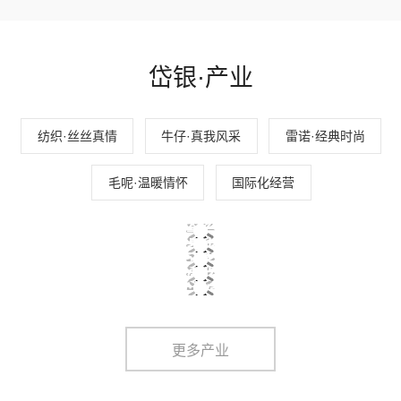
岱银·产业
纺织·丝丝真情
牛仔·真我风采
雷诺·经典时尚
毛呢·温暖情怀
国际化经营
纺织·丝丝真情
牛仔·真我风采
雷诺·经典时尚
毛呢·温暖情怀
国际化经营
更多产业