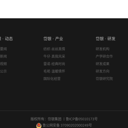
 · 动态
岱银 · 产业
岱银 · 研发
要闻
纺织·丝丝真情
研发机构
新闻
牛仔·真我风采
产学研合作
视频
雷诺·经典时尚
研发成果
公示
毛呢·温暖情怀
研发方向
国际化经营
岱银研究院
版权所有：岱银集团 丨
鲁ICP备05010173号
鲁公网安备 37090202000249号