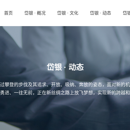
首页
岱银 · 概况
岱银 · 文化
岱银 · 动态
岱银
岱银 · 动态
过攀登的步伐及其追求、开放、吸纳、奔放的姿态，面对新的机
勇进、一往无前，正在新丝绸之路上放飞梦想，实现新的跨越和