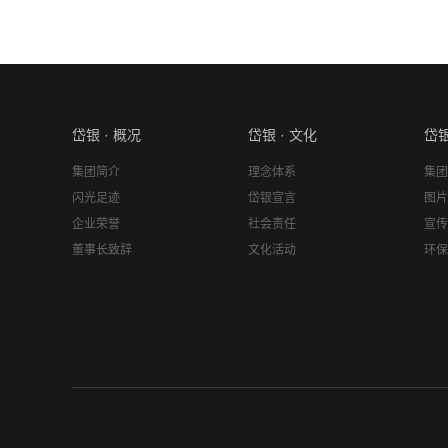
岱银 · 概况
岱银 · 文化
岱银
集团简介
理念体系
集团
闪光足迹
岱银宣言
图片
企业荣誉
社会责任
宣传
董事长致辞
文化活动
环保